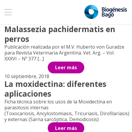
Archivos
3 septiembre, 2019
Tratamiento de otitis por
Malassezia pachidermatis en
perros
Publicación realizada por el M.V. Huberto von Guradze
para Revista Veterinaria Argentina. Vet. Arg. – Vol.
XXXVI – Nº 377 […]
Leer más
10 septiembre, 2018
La moxidectina: diferentes
aplicaciones
Ficha técnica sobre los usos de la Moxidectina en
parasitosis internas
(Toxocariosis, Ancylostomiasis, Tricuriasis, Dirofilariasis)
y externas (Sarna sarcóptica, Demodicosis)
Leer más