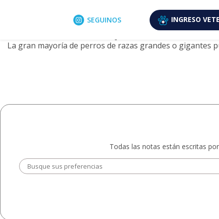
Archivo de etiquetas: displasi
5 septiembre, 2018
INGRESO
VETE
SEGUINOS
5 Mitos sobre displasia de cadera
La gran mayoría de perros de razas grandes o gigantes pu
Todas las notas están escritas por