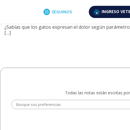
Archivo de etiquetas: escala 
6 abril, 2022
INGRESO
VETE
SEGUINOS
Escala Grimace – Evaluación del d
¿Sabías que los gatos expresan el dolor según parámetros 
[…]
Todas las notas están escritas por