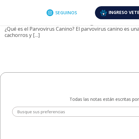
Archivo de etiquetas: parvovir
29 enero, 2026
INGRESO
VETE
SEGUINOS
Parvovirus Canino: Signos Clínic
¿Qué es el Parvovirus Canino? El parvovirus canino es un
cachorros y […]
Todas las notas están escritas por