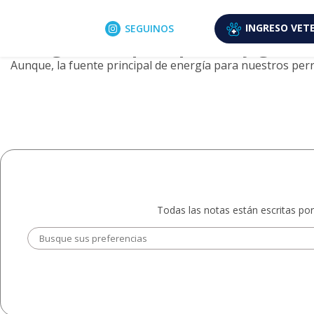
Archivo de etiquetas: supleme
5 septiembre, 2025
INGRESO
VETE
SEGUINOS
Energía Vital para perros y gatos
Aunque, la fuente principal de energía para nuestros perr
Todas las notas están escritas por